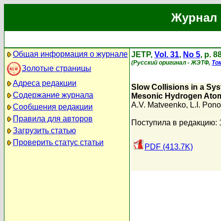
Журнал 
Общая информация о журнале
JETP,
Vol. 31
,
No 5
, p. 
(Русский оригинал - ЖЭТФ,
То
Золотые страницы
Адреса редакции
Slow Collisions in a Sys
Содержание журнала
Mesonic Hydrogen Ato
A.V. Matveenko
,
L.I. Pon
Сообщения редакции
Правила для авторов
Поступила в редакцию: 
Загрузить статью
Проверить статус статьи
PDF (413.7K)