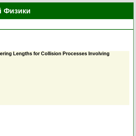
й Физики
tering Lengths for Collision Processes Involving