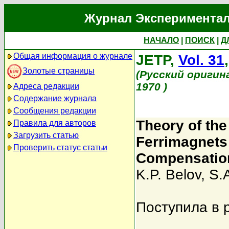
Журнал Экспериментал
НАЧАЛО
|
ПОИСК
|
Д
Общая информация о журнале
JETP,
Vol. 31
Золотые страницы
(Русский оригин
1970 )
Адреса редакции
Содержание журнала
Сообщения редакции
Theory of the
Правила для авторов
Загрузить статью
Ferrimagnets 
Проверить статус статьи
Compensation
K.P. Belov
,
S.A
Поступила в 