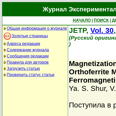
Журнал Экспериментал
НАЧАЛО
|
ПОИСК
|
Д
Общая информация о журнале
JETP,
Vol. 30
Золотые страницы
(Русский оригин
)
Адреса редакции
Содержание журнала
Сообщения редакции
Magnetizatio
Правила для авторов
Загрузить статью
Orthoferrite
Проверить статус статьи
Ferromagnet
Ya. S. Shur
,
V
Поступила в 