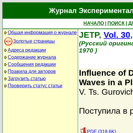
Журнал Экспериментал
НАЧАЛО
|
ПОИСК
|
Д
Общая информация о журнале
JETP,
Vol. 30
Золотые страницы
(Русский оригин
1970 )
Адреса редакции
Содержание журнала
Сообщения редакции
Influence of 
Правила для авторов
Загрузить статью
Waves in a P
Проверить статус статьи
V. Ts. Gurovic
Поступила в 
PDF (318.6K)