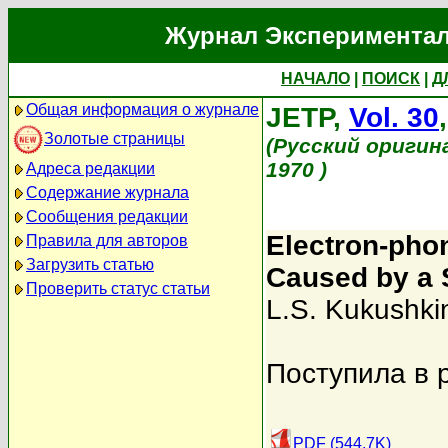
Журнал Экспериментал
НАЧАЛО
|
ПОИСК
|
Д
Общая информация о журнале
JETP,
Vol. 30
Золотые страницы
(Русский оригин
1970 )
Адреса редакции
Содержание журнала
Сообщения редакции
Electron-pho
Правила для авторов
Загрузить статью
Caused by a 
Проверить статус статьи
L.S. Kukushki
Поступила в 
PDF (544.7K)