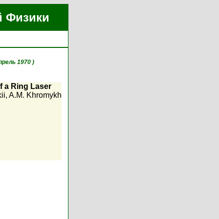
й Физики
прель 1970 )
f a Ring Laser
ii
,
A.M. Khromykh