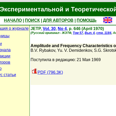
Экспериментальной и Теоретическо
НАЧАЛО
|
ПОИСК
|
ДЛЯ АВТОРОВ
|
ПОМОЩЬ
ция о журнале
JETP,
Vol. 30
,
No 4
, p. 646 (April 1970)
(Русский оригинал - ЖЭТФ,
Том 57
,
Вып. 4
,
стр. 1184
, А
аницы
и
Amplitude and Frequency Characteristics o
рнала
B.V. Rybakov
,
Yu. V. Demidenkov
,
S.G. Skrotsk
акции
Поступила в редакцию: 21 Мая 1969
торов
ю
PDF (796.3K)
с статьи