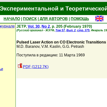
Экспериментальной и Теоретическо
НАЧАЛО
|
ПОИСК
|
ДЛЯ АВТОРОВ
|
ПОМОЩЬ
журнале
JETP,
Vol. 30
,
No 2
, p. 205 (February 1970)
(Русский оригинал - ЖЭТФ,
Том 57
,
Вып. 2
,
стр. 375
, Февраль 19
Pulsed Laser Action on CO Electronic Transitions 
M.D. Baranov
,
V.M. Kaslin
,
G.G. Petrash
Поступила в редакцию: 11 Марта 1969
PDF (1212.7K)
ьи