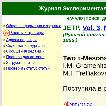
Журнал Экспериментал
НАЧАЛО
|
ПОИСК
|
Д
Общая информация о журнале
JETP,
Vol. 3
,
Золотые страницы
(Русский оригин
1956 )
Адреса редакции
Содержание журнала
Сообщения редакции
Two τ-Mesons
Правила для авторов
Загрузить статью
I.M. Gramenits
Проверить статус статьи
M.I. Tret'iakov
Поступила в 
PDF (273.7K)