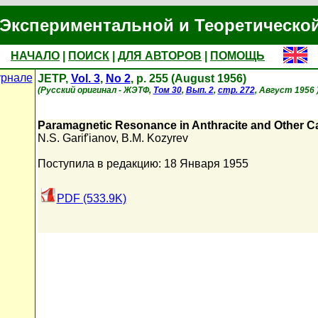
Экспериментальной и Теоретическо
НАЧАЛО
|
ПОИСК
|
ДЛЯ АВТОРОВ
|
ПОМОЩЬ
урнале
JETP,
Vol. 3
,
No 2
, p. 255 (August 1956)
(Русский оригинал - ЖЭТФ,
Том 30
,
Вып. 2
,
стр. 272
, Август 1956 
Paramagnetic Resonance in Anthracite and Other 
N.S. Garif'ianov
,
B.M. Kozyrev
Поступила в редакцию: 18 Января 1955
PDF (533.9K)