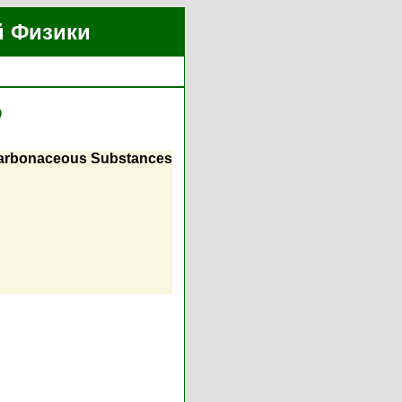
й Физики
)
Carbonaceous Substances