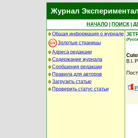
Журнал Экспериментал
НАЧАЛО
|
ПОИСК
|
Д
Общая информация о журнале
JETP
(Русс
Золотые страницы
Адреса редакции
Cuto
Содержание журнала
B.I. 
Сообщения редакции
Пост
Правила для авторов
Загрузить статью
P
Проверить статус статьи