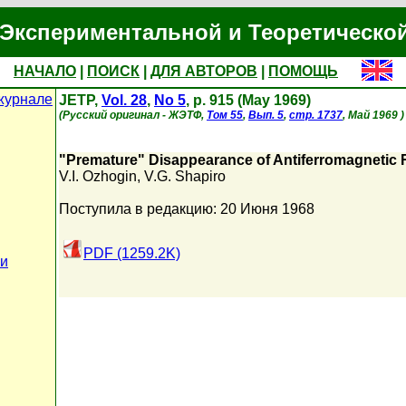
Экспериментальной и Теоретическо
НАЧАЛО
|
ПОИСК
|
ДЛЯ АВТОРОВ
|
ПОМОЩЬ
журнале
JETP,
Vol. 28
,
No 5
, p. 915 (May 1969)
(Русский оригинал - ЖЭТФ,
Том 55
,
Вып. 5
,
стр. 1737
, Май 1969 )
"Premature" Disappearance of Antiferromagnetic 
V.I. Ozhogin
,
V.G. Shapiro
Поступила в редакцию: 20 Июня 1968
PDF (1259.2K)
ьи