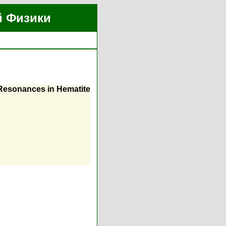
й Физики
Resonances in Hematite