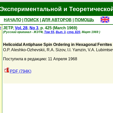
Экспериментальной и Теоретическо
НАЧАЛО
|
ПОИСК
|
ДЛЯ АВТОРОВ
|
ПОМОЩЬ
е
JETP,
Vol. 28
,
No 3
, p. 425 (March 1969)
(Русский оригинал - ЖЭТФ,
Том 55
,
Вып. 3
,
стр. 820
, Март 1969 )
Helicoidal Antiphase Spin Ordering in Hexagonal Ferrites
O.P. Aleshko-Ozhevskii
,
R.A. Sizov
,
I.I. Yamzin
,
V.A. Lubimtse
Поступила в редакцию: 11 Апреля 1968
PDF (794K)