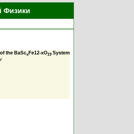
й Физики
 of the BaSc
Fe12-xO
System
x
19
v