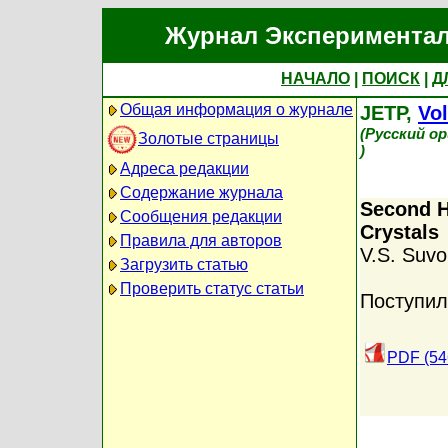
Журнал Экспериментал
НАЧАЛО
|
ПОИСК
|
Д
Общая информация о журнале
JETP,
Vol
(Русский о
Золотые страницы
)
Адреса редакции
Содержание журнала
Second H
Сообщения редакции
Crystals
Правила для авторов
V.S. Suvo
Загрузить статью
Проверить статус статьи
Поступил
PDF (54