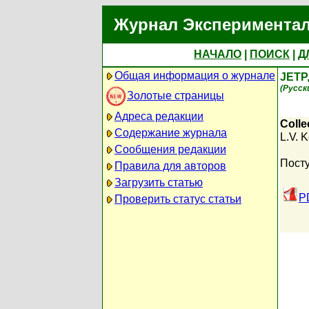
Журнал Экспериментал
НАЧАЛО
|
ПОИСК
|
Д
Общая информация о журнале
JETP
(Русск
Золотые страницы
Адреса редакции
Colle
Содержание журнала
L.V. 
Сообщения редакции
Посту
Правила для авторов
Загрузить статью
P
Проверить статус статьи