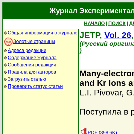
Журнал Экспериментал
НАЧАЛО
|
ПОИСК
|
Д
Общая информация о журнале
JETP,
Vol. 26
Золотые страницы
(Русский оригин
)
Адреса редакции
Содержание журнала
Сообщения редакции
Many-electron
Правила для авторов
Загрузить статью
and Kr Ions 
Проверить статус статьи
L.I. Pivovar
,
G
Поступила в 
PDF (398.6K)