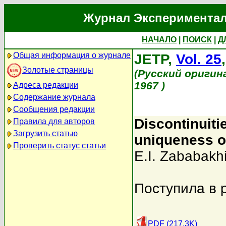
Журнал Экспериментал
НАЧАЛО
|
ПОИСК
|
Д
Общая информация о журнале
JETP,
Vol. 25
Золотые страницы
(Русский оригин
1967 )
Адреса редакции
Содержание журнала
Сообщения редакции
Discontinuiti
Правила для авторов
Загрузить статью
uniqueness 
Проверить статус статьи
E.I. Zababakh
Поступила в 
PDF (217.3K)