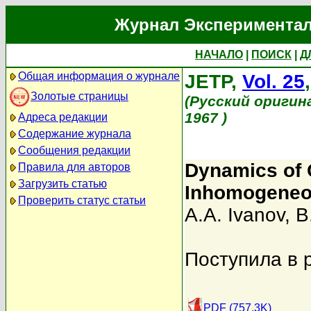
Журнал Экспериментал
НАЧАЛО
|
ПОИСК
|
Д
Общая информация о журнале
JETP,
Vol. 25
Золотые страницы
(Русский оригин
1967 )
Адреса редакции
Содержание журнала
Сообщения редакции
Dynamics of Q
Правила для авторов
Загрузить статью
Inhomogeneo
Проверить статус статьи
A.A. Ivanov
,
B
Поступила в 
PDF (757.3K)