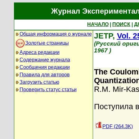
Журнал Экспериментал
НАЧАЛО
|
ПОИСК
|
Д
Общая информация о журнале
JETP,
Vol. 2
Золотые страницы
(Русский ориг
1967 )
Адреса редакции
Содержание журнала
Сообщения редакции
The Coulomb 
Правила для авторов
Quantizatio
Загрузить статью
R.M. Mir-Ka
Проверить статус статьи
Поступила в
PDF (264.3K)