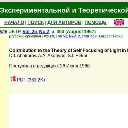
Экспериментальной и Теоретическо
НАЧАЛО
|
ПОИСК
|
ДЛЯ АВТОРОВ
|
ПОМОЩЬ
але
JETP,
Vol. 25
,
No 2
, p. 303 (August 1967)
(Русский оригинал - ЖЭТФ,
Том 52
,
Вып. 2
,
стр. 463
, Август 1967 )
Contribution to the Theory of Self Focusing of Light in
D.I. Abakarov
,
A.A. Akopyan
,
S.I. Pekar
Поступила в редакцию: 26 Июня 1966
PDF (331.2K)