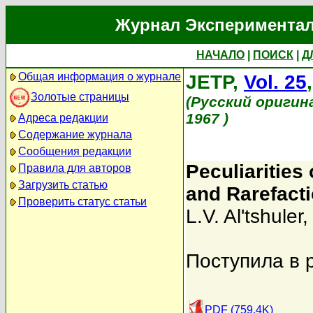
Журнал Экспериментал
НАЧАЛО
|
ПОИСК
|
Д
Общая информация о журнале
JETP,
Vol. 25
Золотые страницы
(Русский оригин
1967 )
Адреса редакции
Содержание журнала
Сообщения редакции
Peculiarities
Правила для авторов
Загрузить статью
and Rarefact
Проверить статус статьи
L.V. Al'tshuler
Поступила в 
PDF (759.4K)