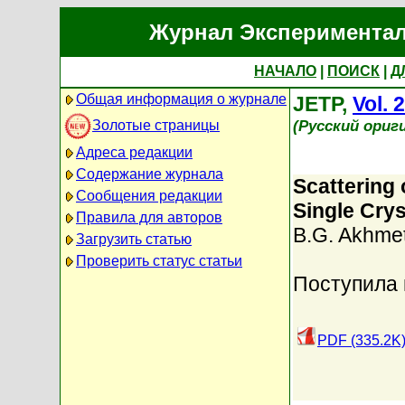
Журнал Экспериментал
НАЧАЛО
|
ПОИСК
|
Д
Общая информация о журнале
JETP,
Vol. 
(Русский ориг
Золотые страницы
Адреса редакции
Содержание журнала
Scattering
Сообщения редакции
Single Crys
Правила для авторов
B.G. Akhme
Загрузить статью
Проверить статус статьи
Поступила 
PDF (335.2K