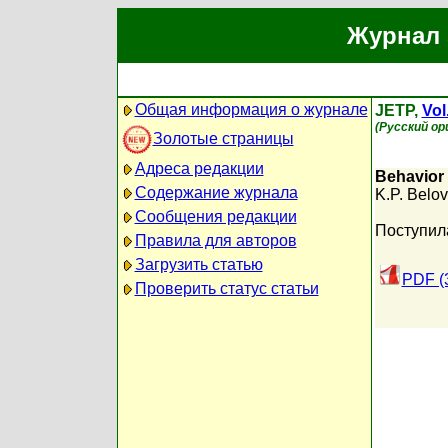
Журнал 
Общая информация о журнале
JETP,
Vol
(Русский ор
Золотые страницы
Адреса редакции
Behavior 
Содержание журнала
K.P. Belov
Сообщения редакции
Поступил
Правила для авторов
Загрузить статью
PDF (
Проверить статус статьи