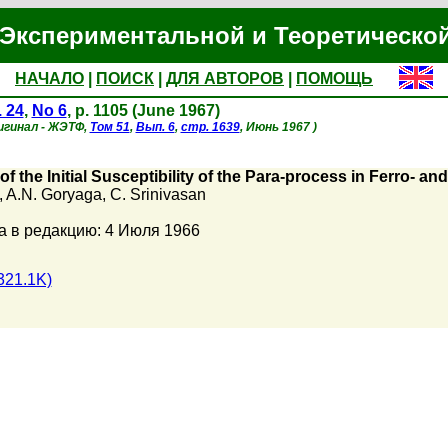
Экспериментальной и Теоретическо
НАЧАЛО
|
ПОИСК
|
ДЛЯ АВТОРОВ
|
ПОМОЩЬ
. 24
,
No 6
, p. 1105 (June 1967)
игинал - ЖЭТФ,
Том 51
,
Вып. 6
,
стр. 1639
, Июнь 1967 )
of the Initial Susceptibility of the Para-process in Ferro- 
,
A.N. Goryaga
,
C. Srinivasan
а в редакцию: 4 Июля 1966
321.1K)