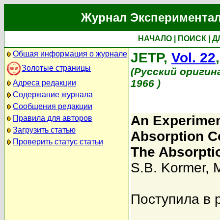
Журнал Экспериментал
НАЧАЛО
|
ПОИСК
|
Д
Общая информация о журнале
JETP,
Vol. 22
Золотые страницы
(Русский оригин
1966 )
Адреса редакции
Содержание журнала
Сообщения редакции
An Experiment
Правила для авторов
Загрузить статью
Absorption C
Проверить статус статьи
The Absorpti
S.B. Kormer
,
M
Поступила в 