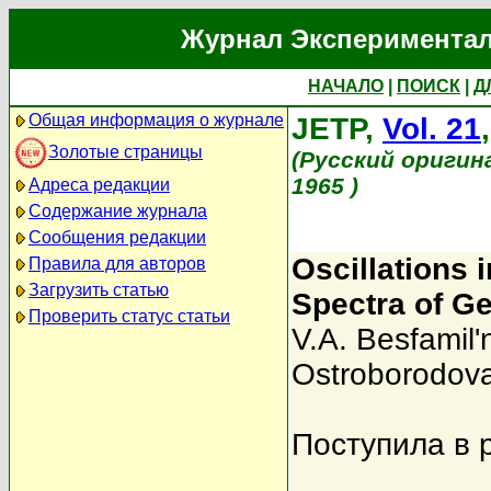
Журнал Экспериментал
НАЧАЛО
|
ПОИСК
|
Д
Общая информация о журнале
JETP,
Vol. 21
Золотые страницы
(Русский оригин
1965 )
Адреса редакции
Содержание журнала
Сообщения редакции
Oscillations 
Правила для авторов
Загрузить статью
Spectra of G
Проверить статус статьи
V.A. Besfamil'
Ostroborodov
Поступила в 