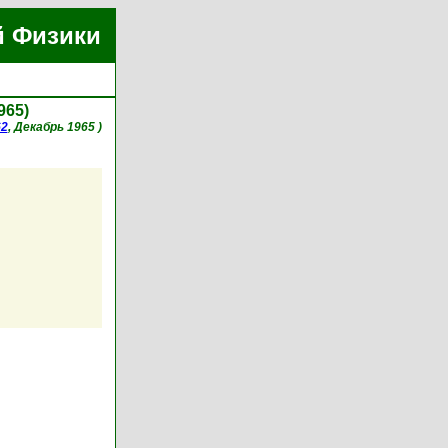
й Физики
965)
62
, Декабрь 1965 )