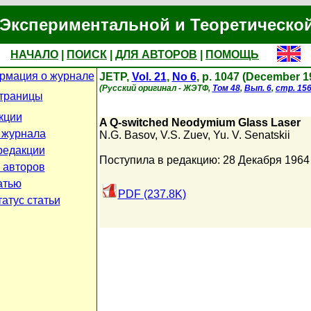
Экспериментальной и Теоретическо
НАЧАЛО
|
ПОИСК
|
ДЛЯ АВТОРОВ
|
ПОМОЩЬ
рмация о журнале
JETP,
Vol. 21
,
No 6
, p. 1047 (December 1
(Русский оригинал - ЖЭТФ,
Том 48
,
Вып. 6
,
стр. 15
траницы
кции
A Q-switched Neodymium Glass Laser
 журнала
N.G. Basov
,
V.S. Zuev
,
Yu. V. Senatskii
редакции
Поступила в редакцию: 28 Декабря 1964
 авторов
атью
PDF (237.8K)
атус статьи