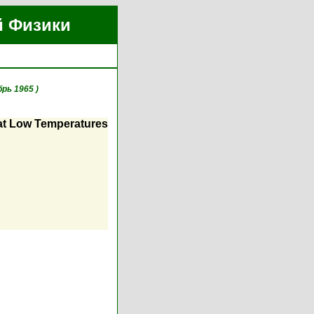
й Физики
рь 1965 )
 at Low Temperatures