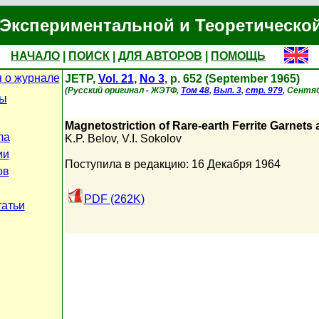
Экспериментальной и Теоретическо
НАЧАЛО
|
ПОИСК
|
ДЛЯ АВТОРОВ
|
ПОМОЩЬ
 о журнале
JETP,
Vol. 21
,
No 3
, p. 652 (September 1965)
(Русский оригинал - ЖЭТФ,
Том 48
,
Вып. 3
,
стр. 979
, Сентяб
цы
Magnetostriction of Rare-earth Ferrite Garnets
ла
K.P. Belov
,
V.I. Sokolov
ии
Поступила в редакцию: 16 Декабря 1964
ов
PDF (262K)
татьи