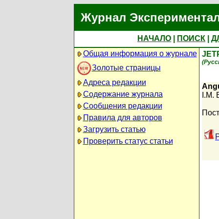
Журнал Экспериментал
НАЧАЛО
|
ПОИСК
|
Д
Общая информация о журнале
JET
(Русс
Золотые страницы
Адреса редакции
Angu
Содержание журнала
I.M.
Сообщения редакции
Пост
Правила для авторов
Загрузить статью
Проверить статус статьи