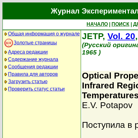
Журнал Экспериментал
НАЧАЛО
|
ПОИСК
|
Д
Общая информация о журнале
JETP,
Vol. 20
Золотые страницы
(Русский оригин
1965 )
Адреса редакции
Содержание журнала
Сообщения редакции
Optical Prope
Правила для авторов
Загрузить статью
Infrared Regi
Проверить статус статьи
Temperature
E.V. Potapov
Поступила в 