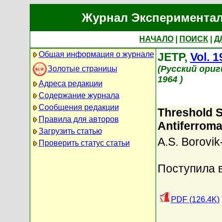
Журнал Экспериментал
НАЧАЛО
|
ПОИСК
|
Д
Общая информация о журнале
JETP,
Vol. 1
(Русский ори
Золотые страницы
1964 )
Адреса редакции
Содержание журнала
Сообщения редакции
Threshold S
Правила для авторов
Antiferrom
Загрузить статью
A.S. Borovi
Проверить статус статьи
Поступила в
PDF (126.4K)