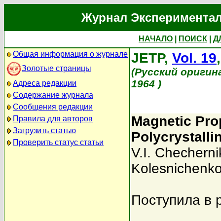
Журнал Экспериментал
НАЧАЛО
|
ПОИСК
|
Д
Общая информация о журнале
JETP,
Vol. 19
Золотые страницы
(Русский оригин
1964 )
Адреса редакции
Содержание журнала
Сообщения редакции
Magnetic Prop
Правила для авторов
Загрузить статью
Polycrystalli
Проверить статус статьи
V.I. Checherni
Kolesnichenk
Поступила в 