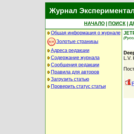
Журнал Экспериментал
НАЧАЛО
|
ПОИСК
|
Д
Общая информация о журнале
JET
(Русс
Золотые страницы
Адреса редакции
Deep
Содержание журнала
L.V.
Сообщения редакции
Пост
Правила для авторов
Загрузить статью
Проверить статус статьи