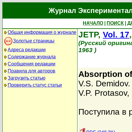
Журнал Экспериментал
НАЧАЛО
|
ПОИСК
|
Д
Общая информация о журнале
JETP,
Vol. 17
Золотые страницы
(Русский оригин
1963 )
Адреса редакции
Содержание журнала
Сообщения редакции
Правила для авторов
Absorption o
Загрузить статью
V.S. Demidov. 
Проверить статус статьи
V.P. Protasov
,
Поступила в 