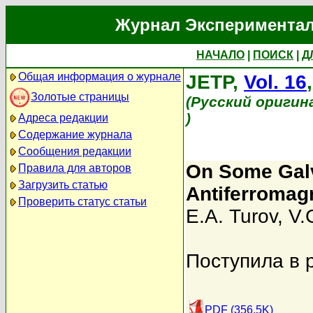
Журнал Экспериментал
НАЧАЛО
|
ПОИСК
|
Д
Общая информация о журнале
JETP,
Vol. 16
Золотые страницы
(Русский оригин
)
Адреса редакции
Содержание журнала
Сообщения редакции
On Some Galv
Правила для авторов
Загрузить статью
Antiferromag
Проверить статус статьи
E.A. Turov
,
V.
Поступила в 
PDF (356.5K)