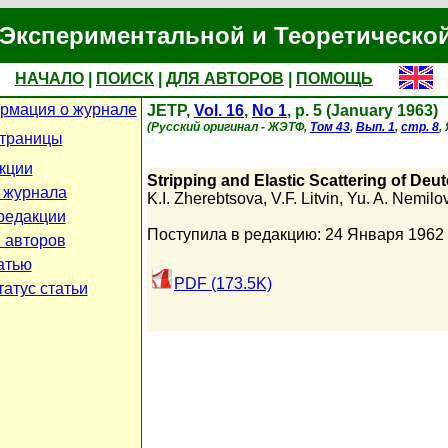
Экспериментальной и Теоретическо
НАЧАЛО
|
ПОИСК
|
ДЛЯ АВТОРОВ
|
ПОМОЩЬ
рмация о журнале
JETP,
Vol. 16
,
No 1
, p. 5 (January 1963)
(Русский оригинал - ЖЭТФ,
Том 43
,
Вып. 1
,
стр. 8
,
страницы
кции
Stripping and Elastic Scattering of Deu
 журнала
K.I. Zherebtsova
,
V.F. Litvin
,
Yu. A. Nemilo
редакции
Поступила в редакцию: 24 Января 1962
 авторов
атью
PDF (173.5K)
атус статьи