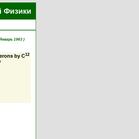
й Физики
 Январь 1963 )
12
terons by C
v