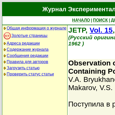
Журнал Экспериментал
НАЧАЛО
|
ПОИСК
|
Д
Общая информация о журнале
JETP,
Vol. 15
Золотые страницы
(Русский оригин
1962 )
Адреса редакции
Содержание журнала
Сообщения редакции
Observation o
Правила для авторов
Загрузить статью
Containing P
Проверить статус статьи
V.A. Bryukhan
Makarov
,
V.S.
Поступила в 