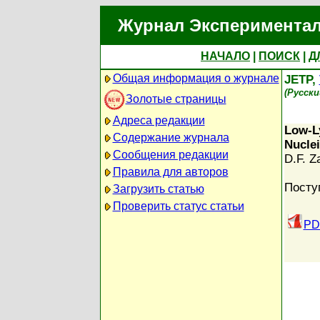
Журнал Экспериментал
НАЧАЛО
|
ПОИСК
|
Д
Общая информация о журнале
JETP,
(Русск
Золотые страницы
Адреса редакции
Low-Ly
Содержание журнала
Nuclei
Сообщения редакции
D.F. Za
Правила для авторов
Посту
Загрузить статью
Проверить статус статьи
PD