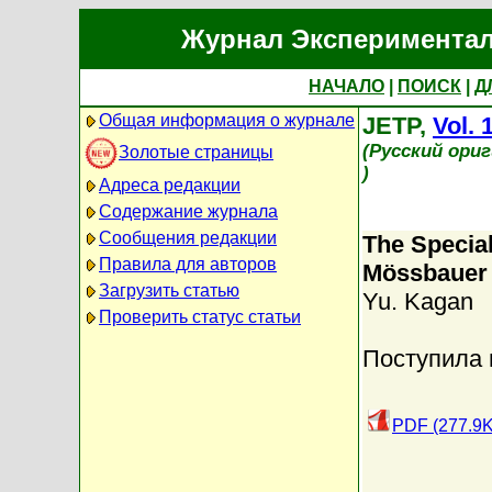
Журнал Экспериментал
НАЧАЛО
|
ПОИСК
|
Д
Общая информация о журнале
JETP,
Vol. 
(Русский ори
Золотые страницы
)
Адреса редакции
Содержание журнала
Сообщения редакции
The Special
Правила для авторов
Mössbauer 
Загрузить статью
Yu. Kagan
Проверить статус статьи
Поступила 
PDF (277.9K