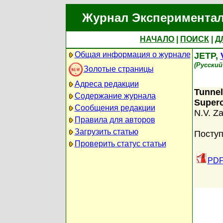
Журнал Экспериментал
НАЧАЛО
|
ПОИСК
|
Д
Общая информация о журнале
JETP,
(Русский
Золотые страницы
Адреса редакции
Tunnel
Содержание журнала
Super
Сообщения редакции
N.V. Za
Правила для авторов
Загрузить статью
Поступ
Проверить статус статьи
PDF