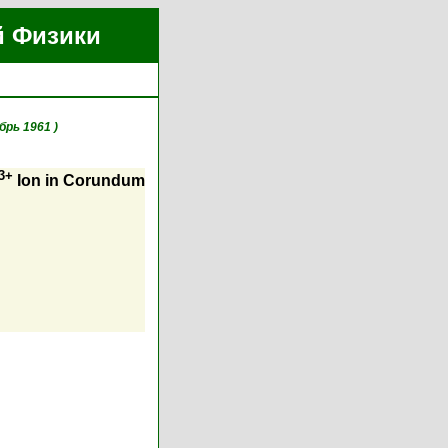
й Физики
брь 1961 )
3+
Ion in Corundum