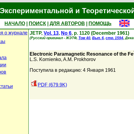
Экспериментальной и Теоретическо
НАЧАЛО
|
ПОИСК
|
ДЛЯ АВТОРОВ
|
ПОМОЩЬ
я о журнале
JETP,
Vol. 13
,
No 6
, p. 1120 (December 1961)
(Русский оригинал - ЖЭТФ,
Том 40
,
Вып. 6
,
стр. 1594
, Дека
ицы
Electronic Paramagnetic Resonance of the Fe
ала
L.S. Kornienko
,
A.M. Prokhorov
ции
Поступила в редакцию: 4 Января 1961
ров
PDF (679.9K)
статьи