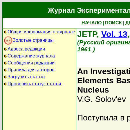
Журнал Экспериментал
НАЧАЛО
|
ПОИСК
|
Д
Общая информация о журнале
JETP,
Vol. 13
Золотые страницы
(Русский оригин
1961 )
Адреса редакции
Содержание журнала
Сообщения редакции
An Investigat
Правила для авторов
Загрузить статью
Elements Bas
Проверить статус статьи
Nucleus
V.G. Solov'ev
Поступила в 