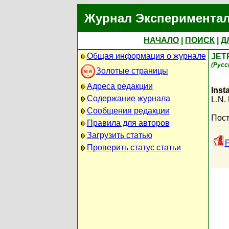
Журнал Экспериментал
НАЧАЛО
|
ПОИСК
|
Д
Общая информация о журнале
JET
(Русс
Золотые страницы
Адреса редакции
Inst
Содержание журнала
L.N.
Сообщения редакции
Пост
Правила для авторов
Загрузить статью
P
Проверить статус статьи