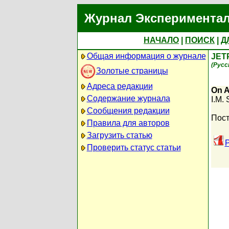
Журнал Экспериментал
НАЧАЛО
|
ПОИСК
|
Д
Общая информация о журнале
JET
(Русс
Золотые страницы
Адреса редакции
On A
Содержание журнала
I.M.
Сообщения редакции
Пост
Правила для авторов
Загрузить статью
P
Проверить статус статьи