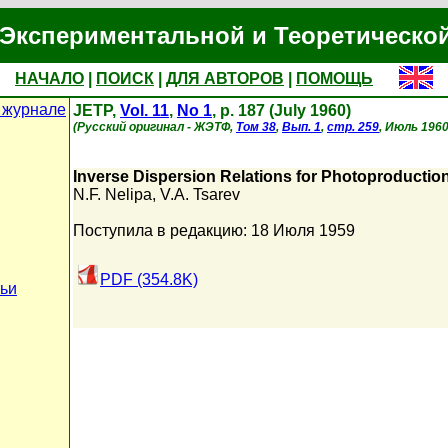
Экспериментальной и Теоретическо
НАЧАЛО
|
ПОИСК
|
ДЛЯ АВТОРОВ
|
ПОМОЩЬ
 журнале
JETP,
Vol. 11
,
No 1
, p. 187 (July 1960)
(Русский оригинал - ЖЭТФ,
Том 38
,
Вып. 1
,
стр. 259
, Июль 1960
Inverse Dispersion Relations for Photoproductio
N.F. Nelipa
,
V.A. Tsarev
Поступила в редакцию: 18 Июля 1959
PDF (354.8K)
тьи