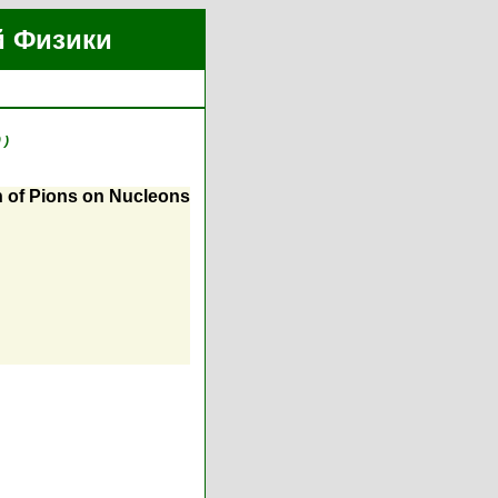
й Физики
 )
n of Pions on Nucleons