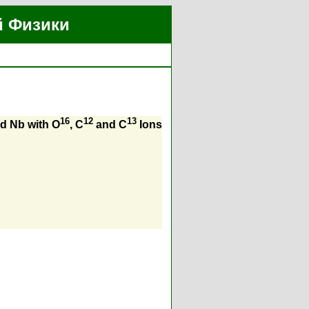
й Физики
16
12
13
d Nb with O
, C
and C
Ions