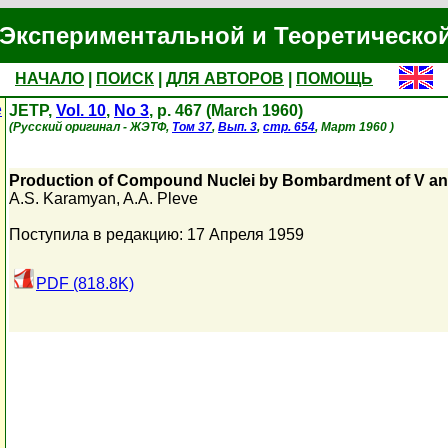
Экспериментальной и Теоретическо
НАЧАЛО
|
ПОИСК
|
ДЛЯ АВТОРОВ
|
ПОМОЩЬ
е
JETP,
Vol. 10
,
No 3
, p. 467 (March 1960)
(Русский оригинал - ЖЭТФ,
Том 37
,
Вып. 3
,
стр. 654
, Март 1960 )
Production of Compound Nuclei by Bombardment of V an
A.S. Karamyan
,
A.A. Pleve
Поступила в редакцию: 17 Апреля 1959
PDF (818.8K)