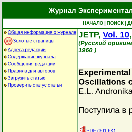
Журнал Экспериментал
НАЧАЛО
|
ПОИСК
|
Д
Общая информация о журнале
JETP,
Vol. 10
Золотые страницы
(Русский оригин
1960 )
Адреса редакции
Содержание журнала
Сообщения редакции
Experimental 
Правила для авторов
Загрузить статью
Oscillations o
Проверить статус статьи
E.L. Andronika
Поступила в 
PDF (301.6K)