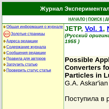
Журнал Экспериментал
НАЧАЛО
|
ПОИСК
|
Д
Общая информация о журнале
JETP,
Vol. 1
,
Золотые страницы
(Русский оригин
1955 )
Адреса редакции
Содержание журнала
Сообщения редакции
Possible Appl
Правила для авторов
Загрузить статью
Converters fo
Проверить статус статьи
Particles in
G.A. Askar'ian
Поступила в 