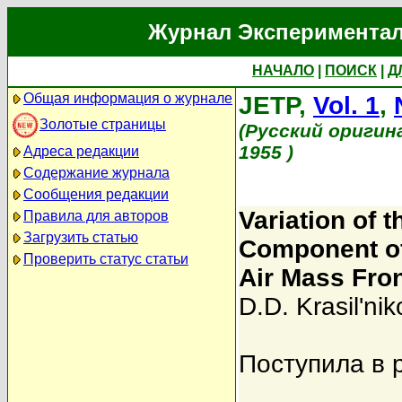
Журнал Экспериментал
НАЧАЛО
|
ПОИСК
|
Д
Общая информация о журнале
JETP,
Vol. 1
,
Золотые страницы
(Русский оригин
1955 )
Адреса редакции
Содержание журнала
Сообщения редакции
Variation of t
Правила для авторов
Загрузить статью
Component of
Проверить статус статьи
Air Mass Fro
D.D. Krasil'nik
Поступила в 