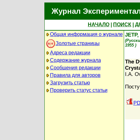
Журнал Экспериментал
НАЧАЛО
|
ПОИСК
|
Д
Общая информация о журнале
JETP
(Русск
Золотые страницы
1955 )
Адреса редакции
Содержание журнала
The D
Сообщения редакции
Cryst
I.A. O
Правила для авторов
Загрузить статью
Посту
Проверить статус статьи
PD