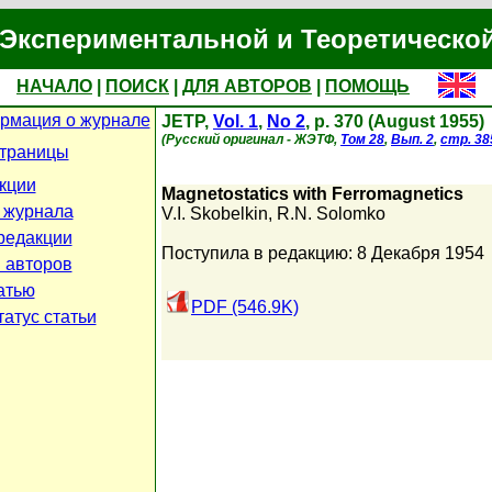
Экспериментальной и Теоретическо
НАЧАЛО
|
ПОИСК
|
ДЛЯ АВТОРОВ
|
ПОМОЩЬ
рмация о журнале
JETP,
Vol. 1
,
No 2
, p. 370 (August 1955)
(Русский оригинал - ЖЭТФ,
Том 28
,
Вып. 2
,
стр. 38
страницы
кции
Magnetostatics with Ferromagnetics
 журнала
V.I. Skobelkin
,
R.N. Solomko
редакции
Поступила в редакцию: 8 Декабря 1954
 авторов
атью
PDF (546.9K)
атус статьи