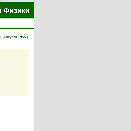
й Физики
5
, Август 1955 )