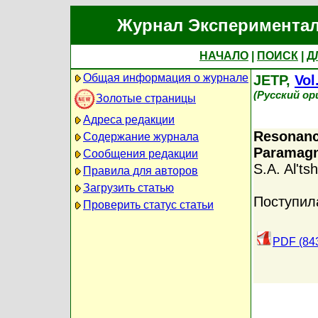
Журнал Экспериментал
НАЧАЛО
|
ПОИСК
|
Д
Общая информация о журнале
JETP,
Vol
(Русский ор
Золотые страницы
Адреса редакции
Resonanc
Содержание журнала
Paramagn
Сообщения редакции
S.A. Al'tsh
Правила для авторов
Загрузить статью
Поступил
Проверить статус статьи
PDF (84